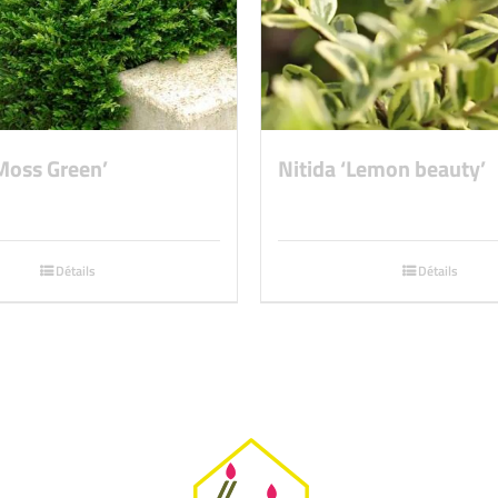
‘Moss Green’
Nitida ‘Lemon beauty’
Détails
Détails