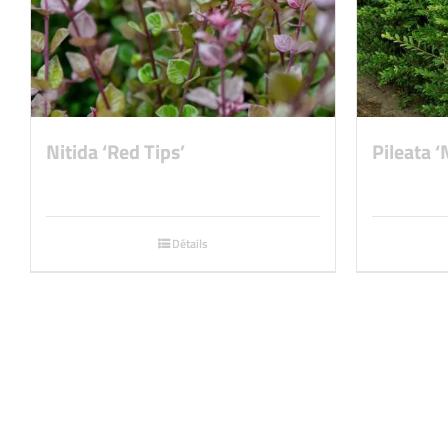
Nitida ‘Red Tips’
Pileata 
Détails