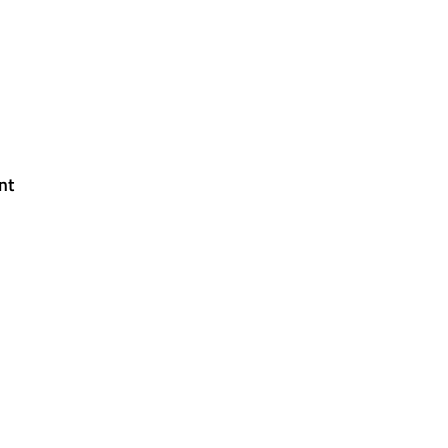
RES
PETITS FRUITS
ROSIERS
CONIFÈRES
CONTACT
nt