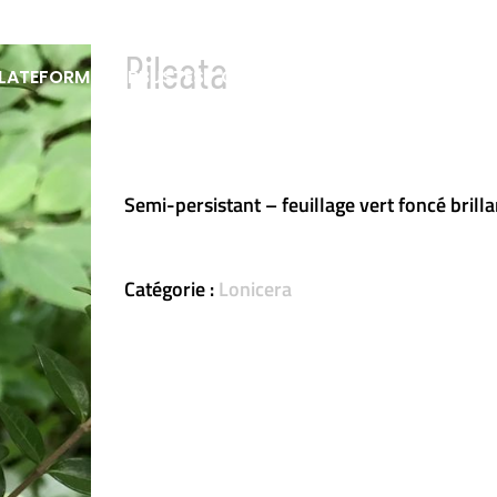
Pileata
LATEFORME
ARBUSTES
GRAMINÉES
VIVACES & FOUGÈ
Semi-persistant – feuillage vert foncé brilla
Catégorie :
Lonicera