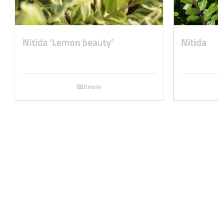
Nitida ‘Lemon beauty’
Nitida
Détails