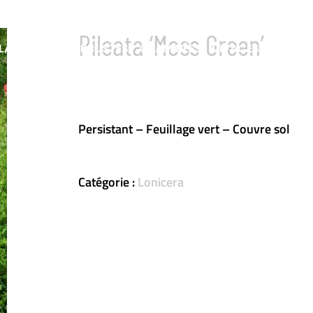
Pileata ‘Moss Green’
LATEFORME
ARBUSTES
GRAMINÉES
VIVACES & FOUGÈ
Persistant – Feuillage vert – Couvre sol
Catégorie :
Lonicera