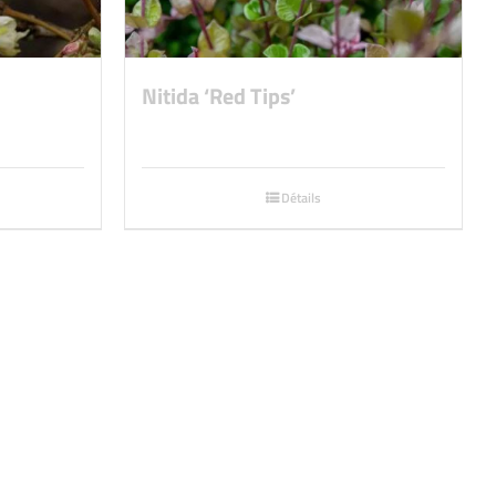
Nitida ‘Red Tips’
Détails