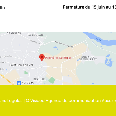
Fermeture du 15 juin au 
dIn
ons Légales
| ©
Visicod Agence de communication Auxerr