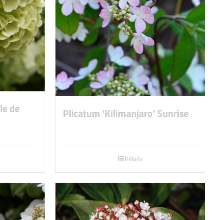
le de
Plicatum ‘Kilimanjaro’ Sunrise
Détails