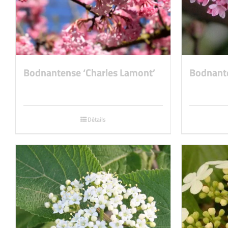
Bodnantense ‘Charles Lamont’
Bodnant
Détails