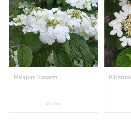
Plicatum ‘Lanarth’
Plicatum 
Détails