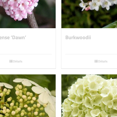
ense ‘Dawn’
Burkwoodii
Détails
Détails