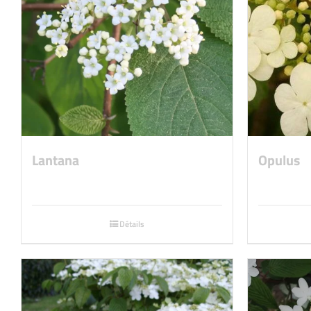
Lantana
Opulus
Détails