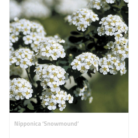
Nipponica ‘Snowmound’