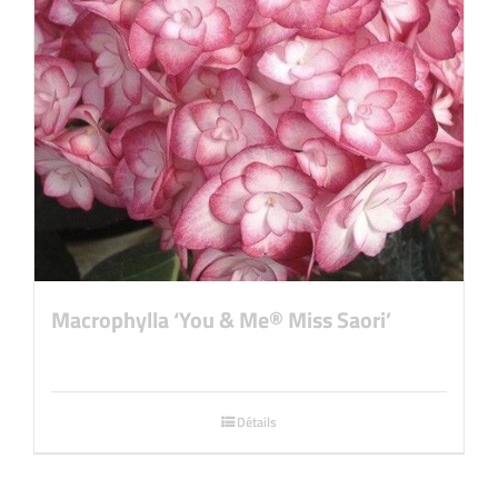
Macrophylla ‘You & Me® Miss Saori’
Détails