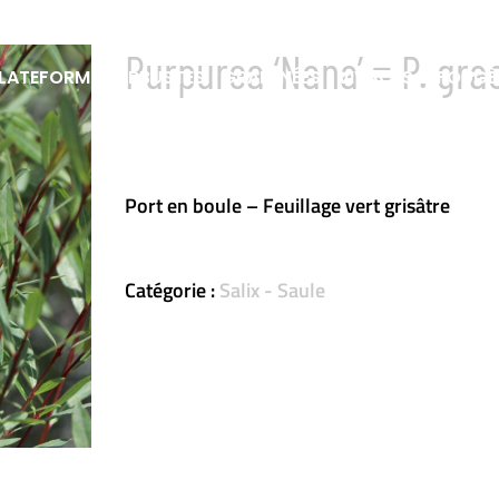
Purpurea ‘Nana’ = P. grac
LATEFORME
ARBUSTES
GRAMINÉES
VIVACES & FOUGÈ
Port en boule – Feuillage vert grisâtre
Catégorie :
Salix - Saule