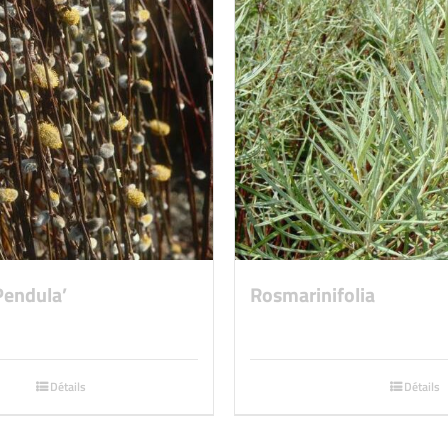
Pendula’
Rosmarinifolia
Détails
Détails