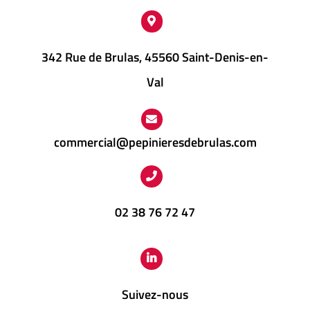
page
du
produit
342 Rue de Brulas, 45560 Saint-Denis-en-
Val
commercial@pepinieresdebrulas.com
02 38 76 72 47
Suivez-nous