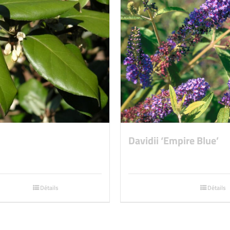
Davidii ‘Empire Blue’
Détails
Détails