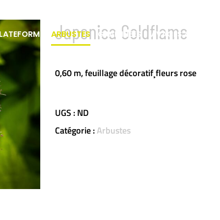
Japonica Goldflame
LATEFORME
ARBUSTES
GRAMINÉES
VIVACES & FOUGÈ
0,60 m, feuillage décoratif¸fleurs rose
UGS :
ND
Catégorie :
Arbustes