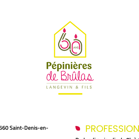
.
PROFESSIO
5560 Saint-Denis-en-