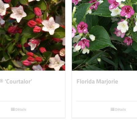
® ‘Courtalor’
Florida Marjorie
Détails
Détails