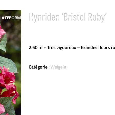
Hynriden ‘Bristol Ruby’
LATEFORME
ARBUSTES
GRAMINÉES
VIVACES & FOUGÈ
2.50 m – Très vigoureux – Grandes fleurs r
Catégorie :
Weigela