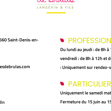
sur
la
page
du
PROFESSIO
5560 Saint-Denis-en-
produit
Du lundi au jeudi : de 8h 
vendredi : de 8h à 12h et
esdebrulas.com
: Uniquement sur rendez-
PARTICULIE
Uniquement le samedi mat
Fermeture du 15 juin au 
dIn