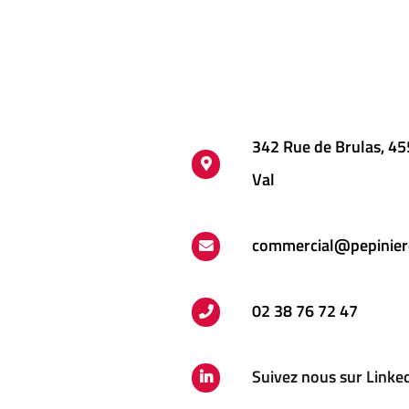
sur
la
page
du
342 Rue de Brulas, 4
produit
Val
commercial@pepinier
02 38 76 72 47
Suivez nous sur Linke