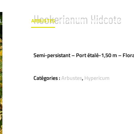
Hookerianum Hidcote
LATEFORME
ARBUSTES
GRAMINÉES
VIVACES & FOUGÈ
Semi-persistant – Port étalé-1,50 m – Florai
Catégories :
Arbustes
,
Hypericum