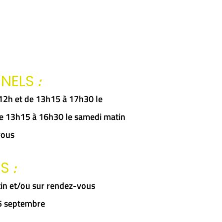
sur
la
page
du
:
NNELS
produit
à 12h et de 13h15 à 17h30 le
 de 13h15 à 16h30 le samedi matin
vous
:
RS
in et/ou sur rendez-vous
15 septembre