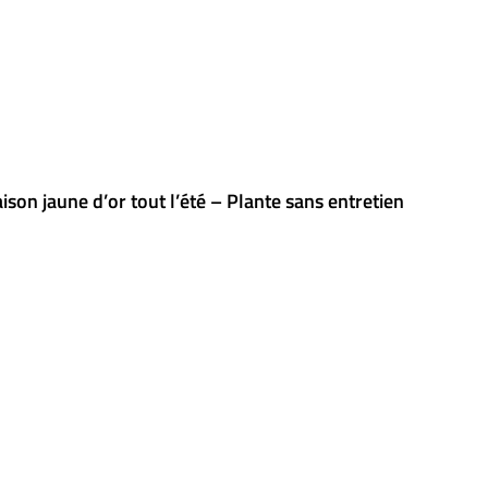
RES
PETITS FRUITS
ROSIERS
CONIFÈRES
CONTACT
son jaune d’or tout l’été – Plante sans entretien