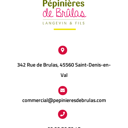
être
choisies
sur
la
page
du
produit
342 Rue de Brulas, 45560 Saint-Denis-en-
Val
commercial@pepinieresdebrulas.com