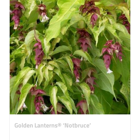
Golden Lanterns® ‘Notbruce’