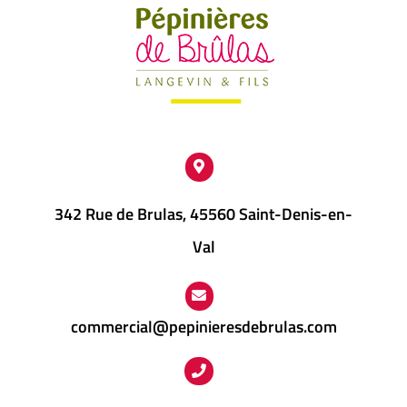
être
choisies
sur
la
page
du
produit
342 Rue de Brulas, 45560 Saint-Denis-en-
Val
commercial@pepinieresdebrulas.com