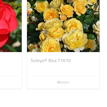
Soleya® Noa 71610
Détails