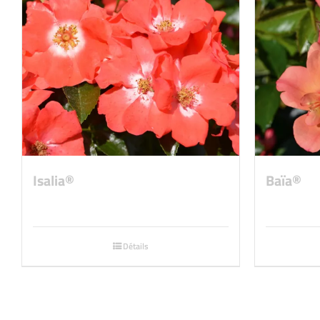
Isalia®
Baïa®
Détails