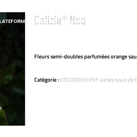
Calizia® Noa
LATEFORME
ARBUSTES
GRAMINÉES
VIVACES & FOUGÈ
Fleurs semi-doubles parfumées orange sa
Catégorie :
DECOROSIERS® variés issus de 