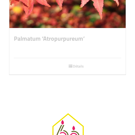
Palmatum ‘Atropurpureum’
Détails