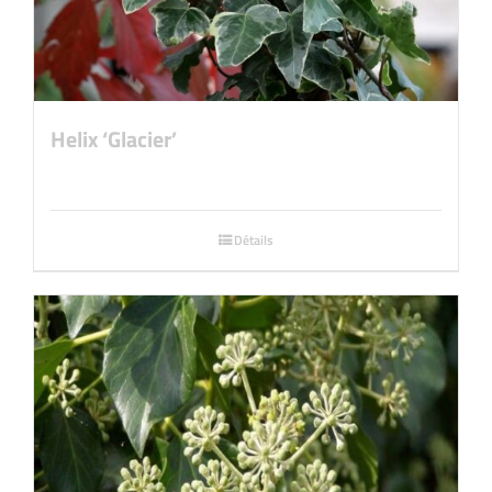
Helix ‘Glacier’
Détails