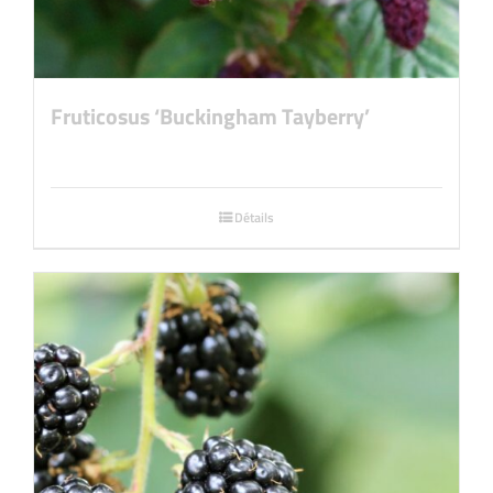
Fruticosus ‘Buckingham Tayberry’
Détails