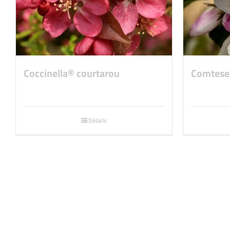
Coccinella® courtarou
Comtese 
Détails