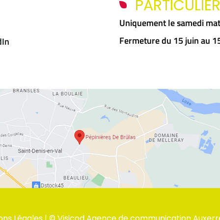
PARTICULIE
Uniquement le samedi mat
Fermeture du 15 juin au 
dIn
ons Légales
| ©
Visicod Agence de communication Auxerr