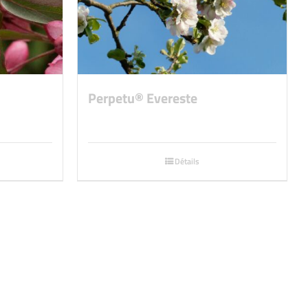
Perpetu® Evereste
Détails